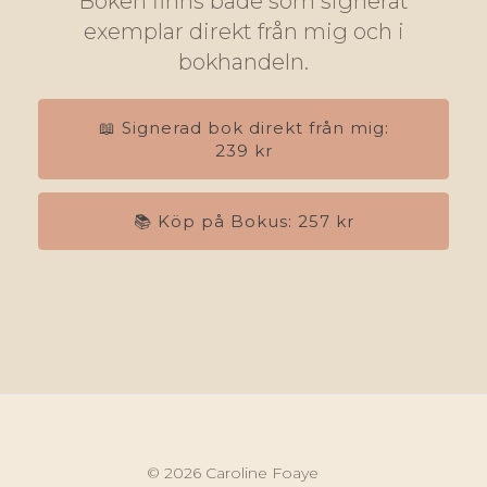
Boken finns både som signerat
exemplar direkt från mig och i
bokhandeln.
📖 Signerad bok direkt från mig:
239 kr
📚 Köp på Bokus: 257 kr
© 2026 Caroline Foaye