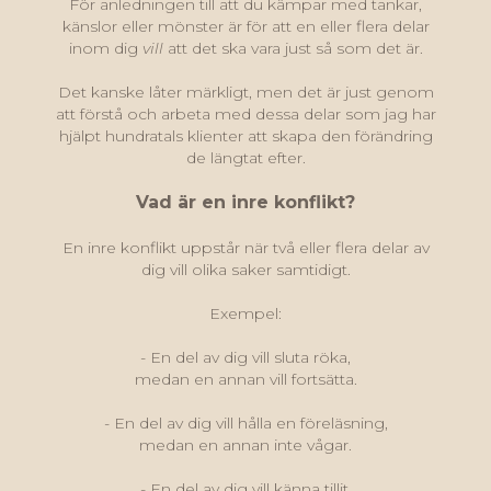
För anledningen till att du kämpar med tankar,
känslor eller mönster är för att en eller flera delar
inom dig
vill
att det ska vara just så som det är.
Det kanske låter märkligt, men det är just genom
att förstå och arbeta med dessa delar som jag har
hjälpt hundratals klienter att skapa den förändring
de längtat efter.
Vad är en inre konflikt?
En inre konflikt uppstår när två eller flera delar av
dig vill olika saker samtidigt.
Exempel:
- En del av dig vill sluta röka,
medan en annan vill fortsätta.
- En del av dig vill hålla en föreläsning,
medan en annan inte vågar.
- En del av dig vill känna tillit,