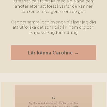
tröttnat på att bråka med sig själva och
längtar efter att förstå varför de känner,
tänker och reagerar som de gör.
Genom samtal och hypnos hjälper jag dig
att utforska det som pågår inom dig och
skapa verklig förändring.
Lär känna Caroline →
Previous
Next
Jag blev av med mina katastroftankar redan efter
första sessionen. Även när jag var sjuk i två veckor