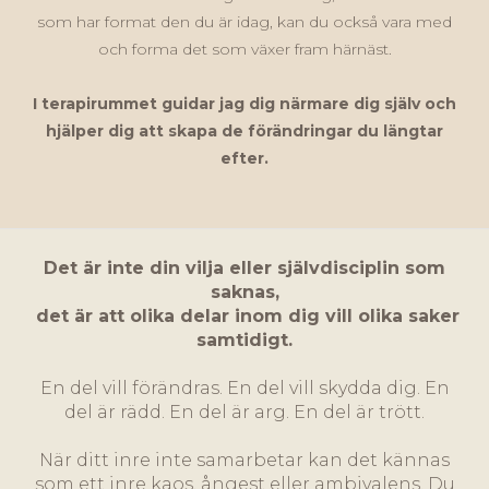
som har format den du är idag, kan du också vara med
och forma det som växer fram härnäst.
I terapirummet guidar jag dig närmare dig själv och
hjälper dig att skapa de förändringar du längtar
efter.
Det är inte din vilja eller självdisciplin som
saknas,
det är att olika delar inom dig vill olika saker
samtidigt.
En del vill förändras. En del vill skydda dig. En
del är rädd. En del är arg. En del är trött.
När ditt inre inte samarbetar kan det kännas
som ett inre kaos, ångest eller ambivalens. Du