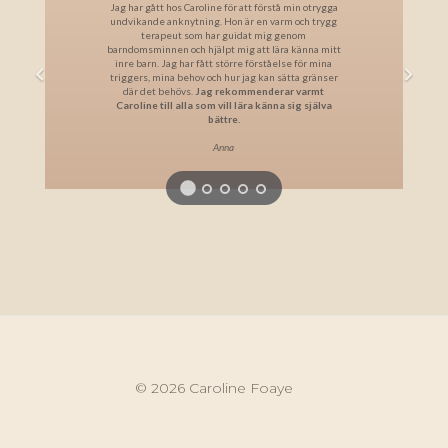
Jag har gått hos Caroline för att förstå min otrygga
undvikande anknytning. Hon är en varm och trygg
terapeut som har guidat mig genom
barndomsminnen och hjälpt mig att lära känna mitt
inre barn. Jag har fått större förståelse för mina
triggers, mina behov och hur jag kan sätta gränser
där det behövs.
Jag rekommenderar varmt
Caroline till alla som vill lära känna sig själva
bättre.
Anna
© 2026 Caroline Foaye